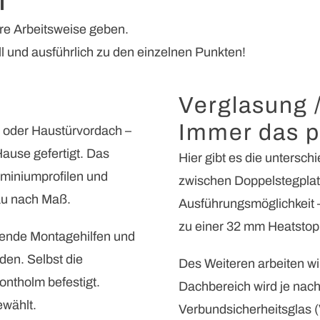
ere Arbeitsweise geben.
ll und ausführlich zu den einzelnen Punkten!
Verglasung 
Immer das p
e oder Haustürvordach –
ause gefertigt. Das
Hier gibt es die untersch
uminiumprofilen und
zwischen Doppelstegplatt
au nach Maß.
Ausführungsmöglichkeit –
zu einer 32 mm Heatstop
örende Montagehilfen und
en. Selbst die
Des Weiteren arbeiten wi
ontholm befestigt.
Dachbereich wird je nac
wählt.
Verbundsicherheitsglas 