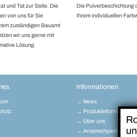
t und Tat zur Seite. Die
Die Pulverbeschichtung 
n von uns für Sie
Ihrem individuellen Far
 Ihrem zuständigen Bauamt
etzen wir uns gerne mit
rnative Lösung.
hes
Informationen
sum
→ News
chutz
→ Produktinformationen
→ Über uns
→ Ansprechpartner